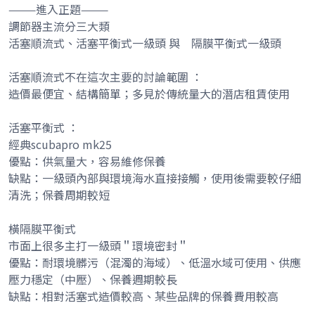
———進入正題———
調節器主流分三大類
活塞順流式、活塞平衡式一級頭 與 隔膜平衡式一級頭
活塞順流式不在這次主要的討論範圍 ：
造價最便宜、結構簡單；多見於傳統量大的潛店租賃使用
活塞平衡式 ：
經典scubapro mk25
優點：供氣量大，容易維修保養
缺點：一級頭內部與環境海水直接接觸，使用後需要較仔細
清洗；保養周期較短
橫隔膜平衡式
市面上很多主打一級頭＂環境密封＂
優點：耐環境髒污（混濁的海域）、低溫水域可使用、供應
壓力穩定（中壓）、保養週期較長
缺點：相對活塞式造價較高、某些品牌的保養費用較高