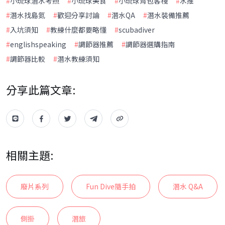
#
小琉球潛水考照
#
小琉球美食
#
小琉球背包客棧
#
水推
#
潛水找島氮
#
歡迎分享討論
#
潛水QA
#
潛水裝備推薦
#
入坑須知
#
教練什麼都要略懂
#
scubadiver
#
englishspeaking
#
調節器推薦
#
調節器選購指南
#
調節器比較
#
潛水教練須知
分享此篇文章:
相關主題:
廢片系列
Fun Dive隨手拍
潛水 Q&A
側掛
潛旅