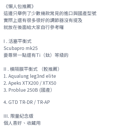
《懶人包推薦》
這邊只舉例了少數幾款常見的進口與國產型號
實際上還有很多很好的調節器沒有提及
就放在後面給大家自行參考囉
I . 活塞平衡式
Scubapro mk25
要尊榮一點還有Ti（鈦）等級的
II . 橫隔膜平衡式 （較推薦）
1. Aqualung leg3nd elite
2. Apeks XTX200 / XTX50
3. Problue 250B (國產）
4. GTD TR-DR / TR-AP
III. 限量紀念版
個人喜好、收藏用