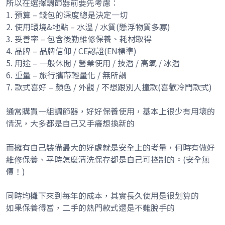
所以在選擇調節器前要先考慮：
1. 預算 – 錢包的深度總是決定一切
2. 使用環境&地點 – 水溫 / 水質(懸浮物質多寡)
3. 妥善率 – 包含後勤維修保養、耗材取得
4. 品牌 – 品牌信仰 / CE認證(EN標準)
5. 用途 – 一般休閒 / 營業使用 / 技潛 / 高氧 / 冰潛
6. 重量 – 旅行攜帶輕量化 / 無所謂
7. 款式喜好 – 顏色 / 外觀 / 不想跟別人撞款(喜歡冷門款式)
通常購買一組調節器，好好保養使用，基本上很少有用壞的
情況，大多都是自己又手癢想換新的
而擁有自己裝備最大的好處就是安全上的考量，何時有做好
維修保養、平時怎麼清洗保存都是自己可控制的。(安全無
價！)
同時均攤下來到每年的成本，其實長久使用是很划算的
如果保養得當，二手的熱門款式還是不難脫手的