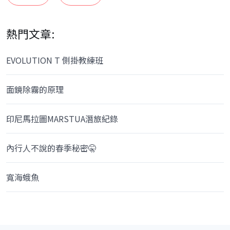
熱門文章:
EVOLUTION T 側掛教練班
面鏡除霧的原理
印尼馬拉圖MARSTUA潛旅紀錄
內行人不說的春季秘密🤫
寬海蛾魚