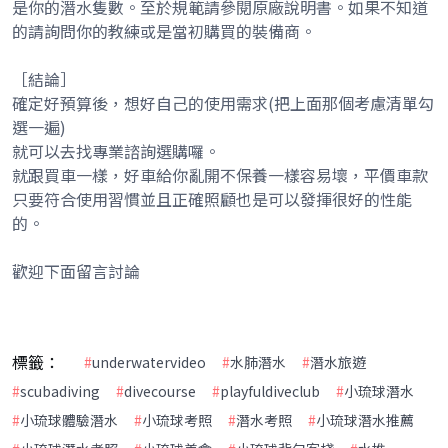
是你的潛水隻數。至於規範請參閱原廠說明書。如果不知道
的請詢問你的教練或是當初購買的裝備商。
［結論］
確定好預算後，想好自己的使用需求(把上面那個考慮清單勾
選一遍)
就可以去找專業諮詢選購囉。
就跟買車一樣，好車給你亂開不保養一樣容易壞，平價車款
只要符合使用習慣並且正確照顧也是可以發揮很好的性能
的。
歡迎下面留言討論
標籤：
#
underwatervideo
#
水肺潛水
#
潛水旅遊
#
scubadiving
#
divecourse
#
playfuldiveclub
#
小琉球潛水
#
小琉球體驗潛水
#
小琉球考照
#
潛水考照
#
小琉球潛水推薦