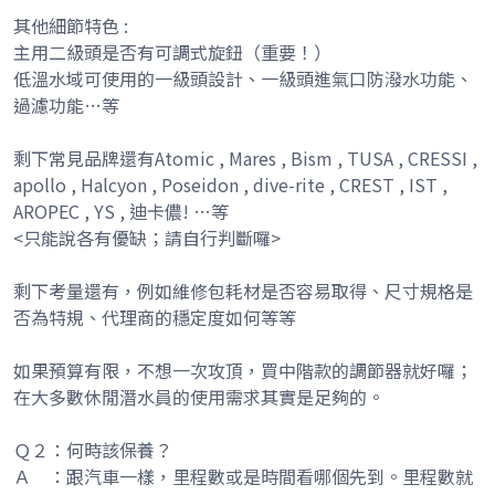
其他細節特色 :
主用二級頭是否有可調式旋鈕（重要！）
低溫水域可使用的一級頭設計、一級頭進氣口防潑水功能、
過濾功能…等
剩下常見品牌還有Atomic , Mares , Bism , TUSA , CRESSI ,
apollo , Halcyon , Poseidon , dive-rite , CREST , IST ,
AROPEC , YS , 迪卡儂! …等
<只能說各有優缺；請自行判斷囉>
剩下考量還有，例如維修包耗材是否容易取得、尺寸規格是
否為特規、代理商的穩定度如何等等
如果預算有限，不想一次攻頂，買中階款的調節器就好囉；
在大多數休閒潛水員的使用需求其實是足夠的。
Ｑ２：何時該保養？
Ａ ：跟汽車一樣，里程數或是時間看哪個先到。里程數就