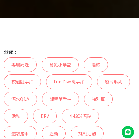
分類 :
專屬周邊
島氮小學堂
潛旅
夜潛隨手拍
Fun Dive隨手拍
廢片系列
潛水Q&A
課程隨手拍
特別篇
活動
DPV
小琉球潛點
體驗潛水
經銷
挑戰活動