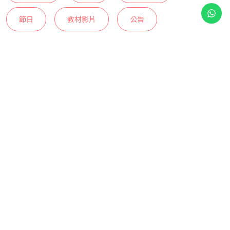
節日
教材影片
公告
停留進食中
島氮食堂
綠島潛點
蘭嶼潛點
教練日常
課程
水推DPV
水推
小琉球介紹
潛水Q&amp;A
潛水 Q&A
裝備
實用教學
側掛
島氮實驗室
技術潛水