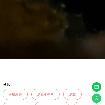
分類 :
專屬周邊
島氮小學堂
潛旅